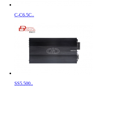
C-C6.5C..
SS5.500..