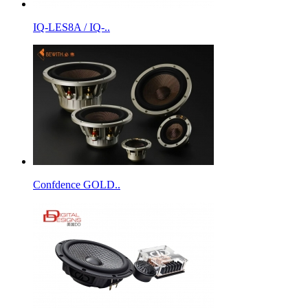
IQ-LES8A / IQ-..
Confdence GOLD..